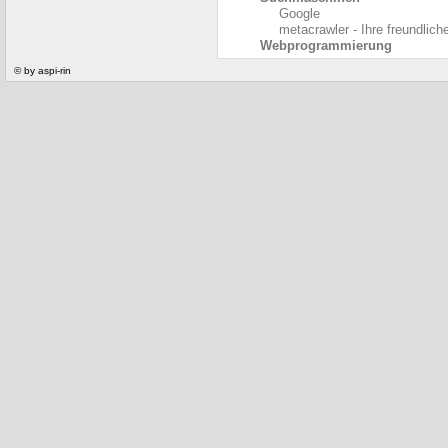
Google
metacrawler - Ihre freundli
Webprogrammierung
© by aspi-rin