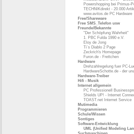
Powershopping bei Primus-P
TECHNIKdirekt - 20.000 Artike
www.avitos.de PC Hardware
Free/Shareware
Free SMS_Telefon usw
Freunde/Bekannte
"Der Schöpfung Wahrheit"
1. PBC Fulda 1990 e.V.
Eloy de Jong
Ti´s Diablo 2 Page
Zeckrich's Homepage
Furon.de - Frettchen
Hardware
Drehzahlregelung fuer PC-Lue
HardwareSchotte.de - der un
Hardware-Treiber
Hifi - Musik
Internet allgemein
PC Professionell Businesspr
Shields UP! - Internet Conne
TOAST.net Internet Service
Mutimedia
Programmieren
Schule/Wissen
Sontiges
Software-Entwicklung
UML (Unified Modeling La
Suchmaschinen