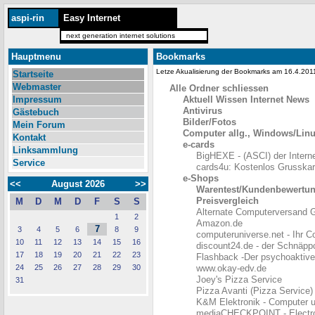
aspi-rin
Easy Internet
next generation internet solutions
Hauptmenu
Bookmarks
Letze Akualisierung der Bookmarks am 16.4.20
Startseite
Webmaster
Alle Ordner schliessen
Impressum
Aktuell Wissen Internet News
Antivirus
Gästebuch
Bilder/Fotos
Mein Forum
Computer allg., Windows/Lin
Kontakt
e-cards
Linksammlung
BigHEXE - (ASCI) der Intern
Service
cards4u: Kostenlos Grusskar
e-Shops
<<
August 2026
>>
Warentest/Kundenbewertu
Preisvergleich
M
D
M
D
F
S
S
Alternate Computerversand
1
2
Amazon.de
7
3
4
5
6
8
9
computeruniverse.net - Ihr 
10
11
12
13
14
15
16
discount24.de - der Schnäpp
17
18
19
20
21
22
23
Flashback -Der psychoakti
24
25
26
27
28
29
30
www.okay-edv.de
Joey's Pizza Service
31
Pizza Avanti (Pizza Service)
K&M Elektronik - Computer u
mediaCHECKPOINT - Electron