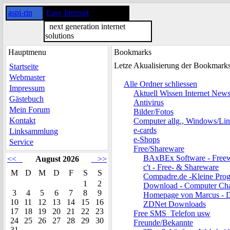
aspi-rin
Easy Internet
next generation internet
solutions
Hauptmenu
Bookmarks
Letze Akualisierung der Bookmark
Startseite
Webmaster
Alle Ordner schliessen
Impressum
Aktuell Wissen Internet New
Gästebuch
Antivirus
Mein Forum
Bilder/Fotos
Kontakt
Computer allg., Windows/Li
e-cards
Linksammlung
e-Shops
Service
Free/Shareware
BAxBEx Software - Freew
<<
August 2026
>>
c't - Free- & Shareware
M
D
M
D
F
S
S
Compadre.de -Kleine Pr
1
2
Download - Computer Ch
3
4
5
6
7
8
9
Homepage von Marcus - 
10
11
12
13
14
15
16
ZDNet Downloads
17
18
19
20
21
22
23
Free SMS_Telefon usw
24
25
26
27
28
29
30
Freunde/Bekannte
31