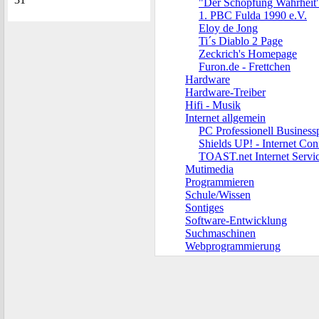
"Der Schöpfung Wahrheit
1. PBC Fulda 1990 e.V.
Eloy de Jong
Ti´s Diablo 2 Page
Zeckrich's Homepage
Furon.de - Frettchen
Hardware
Hardware-Treiber
Hifi - Musik
Internet allgemein
PC Professionell Business
Shields UP! - Internet Con
TOAST.net Internet Servi
Mutimedia
Programmieren
Schule/Wissen
Sontiges
Software-Entwicklung
Suchmaschinen
Webprogrammierung