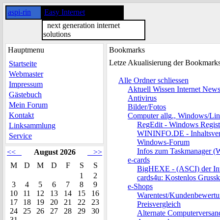
aspi-rin
Easy Internet
next generation internet
solutions
Hauptmenu
Bookmarks
Letze Akualisierung der Bookmark
Startseite
Webmaster
Alle Ordner schliessen
Impressum
Aktuell Wissen Internet New
Gästebuch
Antivirus
Mein Forum
Bilder/Fotos
Kontakt
Computer allg., Windows/Li
RegEdit - Windows Regist
Linksammlung
WININFO.DE - Inhaltsver
Service
Windows-Forum
Infos zum Taskmanager (
<<
August 2026
>>
e-cards
M
D
M
D
F
S
S
BigHEXE - (ASCI) der Int
1
2
cards4u: Kostenlos Grussk
3
4
5
6
7
8
9
e-Shops
10
11
12
13
14
15
16
Warentest/Kundenbewert
17
18
19
20
21
22
23
Preisvergleich
24
25
26
27
28
29
30
Alternate Computervers
31