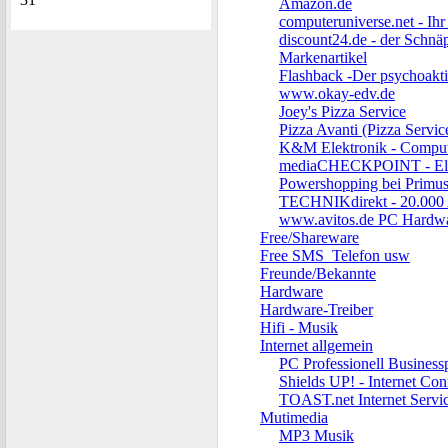
Amazon.de
computeruniverse.net - I
discount24.de - der Schnä
Markenartikel
Flashback -Der psychoak
www.okay-edv.de
Joey's Pizza Service
Pizza Avanti (Pizza Servic
K&M Elektronik - Compute
mediaCHECKPOINT - Elect
Powershopping bei Primu
TECHNIKdirekt - 20.000 Ar
www.avitos.de PC Hardw
Free/Shareware
Free SMS_Telefon usw
Freunde/Bekannte
Hardware
Hardware-Treiber
Hifi - Musik
Internet allgemein
PC Professionell Business
Shields UP! - Internet Con
TOAST.net Internet Servi
Mutimedia
MP3 Musik