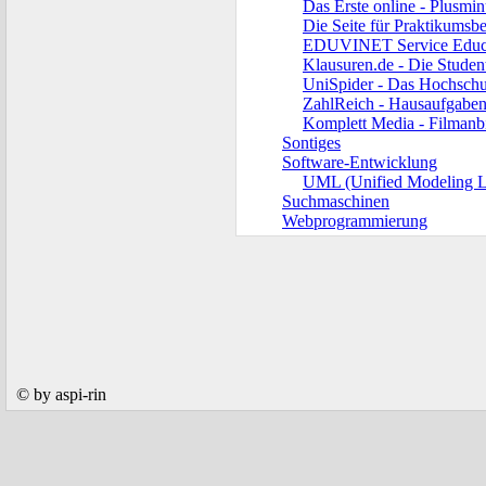
Das Erste online - Plusmin
Die Seite für Praktikumsbe
EDUVINET Service Educat
Klausuren.de - Die Stude
UniSpider - Das Hochschul 
ZahlReich - Hausaufgaben,
Komplett Media - Filmanb
Sontiges
Software-Entwicklung
UML (Unified Modeling 
Suchmaschinen
Webprogrammierung
© by aspi-rin