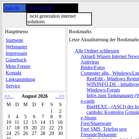
aspi-rin
Easy Internet
next generation internet
solutions
Hauptmenu
Bookmarks
Letze Akualisierung der Bookmark
Startseite
Webmaster
Alle Ordner schliessen
Impressum
Aktuell Wissen Internet New
Gästebuch
Antivirus
Mein Forum
Bilder/Fotos
Kontakt
Computer allg., Windows/Li
RegEdit - Windows Regist
Linksammlung
WININFO.DE - Inhaltsver
Service
Windows-Forum
Infos zum Taskmanager (
<<
August 2026
>>
e-cards
M
D
M
D
F
S
S
BigHEXE - (ASCI) der Int
1
2
cards4u: Kostenlos Grussk
3
4
5
6
7
8
9
e-Shops
10
11
12
13
14
15
16
Free/Shareware
17
18
19
20
21
22
23
Free SMS_Telefon usw
24
25
26
27
28
29
30
Freunde/Bekannte
31