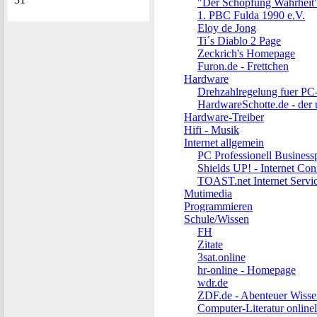
"Der Schöpfung Wahrheit
1. PBC Fulda 1990 e.V.
Eloy de Jong
Ti´s Diablo 2 Page
Zeckrich's Homepage
Furon.de - Frettchen
Hardware
Drehzahlregelung fuer PC
HardwareSchotte.de - der 
Hardware-Treiber
Hifi - Musik
Internet allgemein
PC Professionell Business
Shields UP! - Internet Con
TOAST.net Internet Servi
Mutimedia
Programmieren
Schule/Wissen
FH
Zitate
3sat.online
hr-online - Homepage
wdr.de
ZDF.de - Abenteuer Wisse
Computer-Literatur online