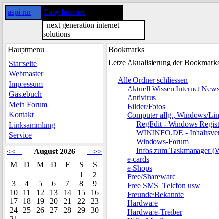
aspi-rin
Easy Internet
next generation internet
solutions
Hauptmenu
Bookmarks
Letze Akualisierung der Bookmark
Startseite
Webmaster
Alle Ordner schliessen
Impressum
Aktuell Wissen Internet New
Gästebuch
Antivirus
Mein Forum
Bilder/Fotos
Kontakt
Computer allg., Windows/Li
RegEdit - Windows Regist
Linksammlung
WININFO.DE - Inhaltsver
Service
Windows-Forum
Infos zum Taskmanager (
<<
August 2026
>>
e-cards
M
D
M
D
F
S
S
e-Shops
1
2
Free/Shareware
3
4
5
6
7
8
9
Free SMS_Telefon usw
10
11
12
13
14
15
16
Freunde/Bekannte
17
18
19
20
21
22
23
Hardware
24
25
26
27
28
29
30
Hardware-Treiber
31