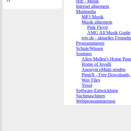
Hifi - Musik
Internet allgemein
Mutimedia
MP3 Musik
Musik allgemein
Pink Floyd
AMG All Musik Guide
tvtv.de - aktuelles Ferns
Programmieren
Schule/Wissen
Sontiges
Allen Mullen's Home Pag
Home of Jovalli
Anonym eMails senden
PimpX - Free Downloads,
Wav Files
Yosol
Software-Entwicklung
Suchmaschinen
Webprogrammierung