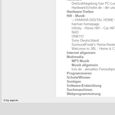
Drehzahlregelung fuer PC-Lue
HardwareSchotte.de - der un
Hardware-Treiber
Hifi - Musik
---YAMAHA DIGITAL HOME 
harman homepage
Infinity - Home HiFi - Car Hi
NAD
ONKYO
Sony Deutschland
SurroundFreak's Home-theate
Welcome to JBL - Home & C
Internet allgemein
Mutimedia
MP3 Musik
Musik allgemein
tvtv.de - aktuelles Fernseh
Programmieren
Schule/Wissen
Sontiges
Software-Entwicklung
Suchmaschinen
Webprogrammierung
© by aspi-rin