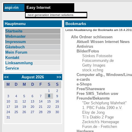
aspi-rin
Easy Internet
next generation internet solutions
Hauptmenu
Bookmarks
Letze Akualisierung der Bookmarks am 16.4.20
Startseite
Webmaster
Alle Ordner schliessen
Impressum
Aktuell Wissen Internet News
Antivirus
Gästebuch
Bilder/Fotos
Mein Forum
Sönkes Fotoseite
Kontakt
Fotocommunity.de
Linksammlung
Getty Images
Service
stock.xchng
Computer allg., Windows/Lin
<<
August 2026
>>
e-cards
e-Shops
M
D
M
D
F
S
S
Free/Shareware
1
2
Free SMS_Telefon usw
8
3
4
5
6
7
9
Freunde/Bekannte
10
11
12
13
14
15
16
"Der Schöpfung Wahrheit"
17
18
19
20
21
22
23
1. PBC Fulda 1990 e.V.
24
25
26
27
28
29
30
Eloy de Jong
Ti´s Diablo 2 Page
31
Zeckrich's Homepage
Furon.de - Frettchen
Hardware