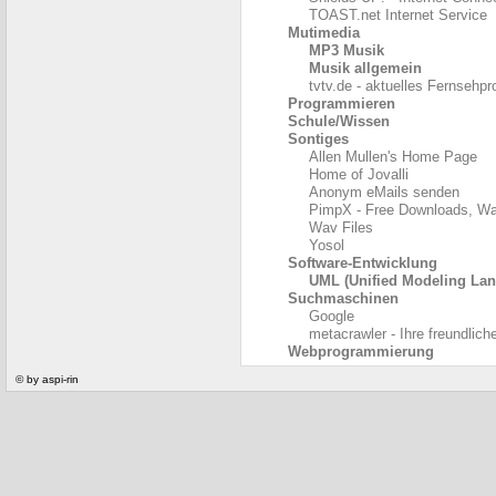
TOAST.net Internet Service
Mutimedia
MP3 Musik
Musik allgemein
tvtv.de - aktuelles Fernseh
Programmieren
Schule/Wissen
Sontiges
Allen Mullen's Home Page
Home of Jovalli
Anonym eMails senden
PimpX - Free Downloads, W
Wav Files
Yosol
Software-Entwicklung
UML (Unified Modeling La
Suchmaschinen
Google
metacrawler - Ihre freundli
Webprogrammierung
© by aspi-rin