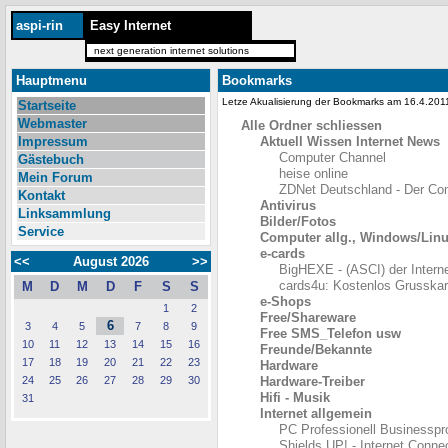
aspi-rin
Easy Internet
next generation internet solutions
Hauptmenu
Bookmarks
Letze Akualisierung der Bookmarks am 16.4.20
Startseite
Webmaster
Alle Ordner schliessen
Impressum
Aktuell Wissen Internet News
Computer Channel
Gästebuch
heise online
Mein Forum
ZDNet Deutschland - Der Co
Kontakt
Antivirus
Linksammlung
Bilder/Fotos
Service
Computer allg., Windows/Lin
e-cards
<<
August 2026
>>
BigHEXE - (ASCI) der Intern
cards4u: Kostenlos Grusskar
M
D
M
D
F
S
S
e-Shops
1
2
Free/Shareware
6
3
4
5
7
8
9
Free SMS_Telefon usw
10
11
12
13
14
15
16
Freunde/Bekannte
17
18
19
20
21
22
23
Hardware
24
25
26
27
28
29
30
Hardware-Treiber
Hifi - Musik
31
Internet allgemein
PC Professionell Businesspr
Shields UP! - Internet Conne