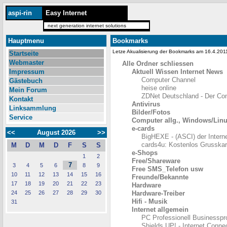
aspi-rin
Easy Internet
next generation internet solutions
Hauptmenu
Bookmarks
Letze Akualisierung der Bookmarks am 16.4.20
Startseite
Webmaster
Alle Ordner schliessen
Impressum
Aktuell Wissen Internet News
Computer Channel
Gästebuch
heise online
Mein Forum
ZDNet Deutschland - Der Co
Kontakt
Antivirus
Linksammlung
Bilder/Fotos
Service
Computer allg., Windows/Lin
e-cards
<<
August 2026
>>
BigHEXE - (ASCI) der Intern
cards4u: Kostenlos Grusskar
M
D
M
D
F
S
S
e-Shops
1
2
Free/Shareware
7
3
4
5
6
8
9
Free SMS_Telefon usw
10
11
12
13
14
15
16
Freunde/Bekannte
17
18
19
20
21
22
23
Hardware
24
25
26
27
28
29
30
Hardware-Treiber
Hifi - Musik
31
Internet allgemein
PC Professionell Businesspr
Shields UP! - Internet Conne