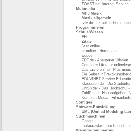
TOAST.net Internet Service
Mutimedia
MP3 Musik
Musik allgemein
tvtv.de - aktuelles Fernseh
Programmieren
Schule/Wissen
FH
Zitate
3sat.online
hr-online - Homepage
wdr.de
ZDF.de - Abenteuer Wissen
Computer-Literatur onlineles
Das Erste online - Plusminus
Die Seite für Praktikumsberi
EDUVINET Service Education
Klausuren.de - Die Student
UniSpider - Das Hochschul - P
ZahlReich - Hausaufgaben, Na
Komplett Media - Filmanbiet
Sontiges
Software-Entwicklung
UML (Unified Modeling La
Suchmaschinen
Google
metacrawler - Ihre freundli
Webprogrammierung