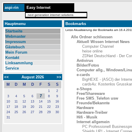
aspi-rin
Easy Internet
next generation internet solutions
Hauptmenu
Bookmarks
Letze Akualisierung der Bookmarks am 16.4.20
Startseite
Webmaster
Alle Ordner schliessen
Impressum
Aktuell Wissen Internet News
Computer Channel
Gästebuch
heise online
Mein Forum
ZDNet Deutschland - Der Co
Kontakt
Antivirus
Linksammlung
Bilder/Fotos
Service
Computer allg., Windows/Lin
e-cards
<<
August 2026
>>
BigHEXE - (ASCI) der Intern
cards4u: Kostenlos Grusskar
M
D
M
D
F
S
S
e-Shops
1
2
Free/Shareware
7
3
4
5
6
8
9
Free SMS_Telefon usw
10
11
12
13
14
15
16
Freunde/Bekannte
17
18
19
20
21
22
23
Hardware
24
25
26
27
28
29
30
Hardware-Treiber
Hifi - Musik
31
Internet allgemein
PC Professionell Businesspr
Shields UP! - Internet Conne