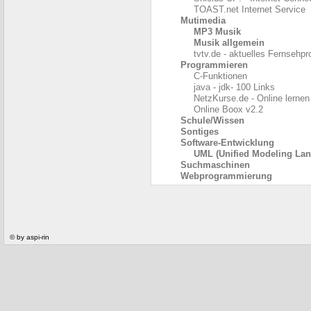
TOAST.net Internet Service
Mutimedia
MP3 Musik
Musik allgemein
tvtv.de - aktuelles Fernseh
Programmieren
C-Funktionen
java - jdk- 100 Links
NetzKurse.de - Online lernen
Online Boox v2.2
Schule/Wissen
Sontiges
Software-Entwicklung
UML (Unified Modeling La
Suchmaschinen
Webprogrammierung
© by aspi-rin