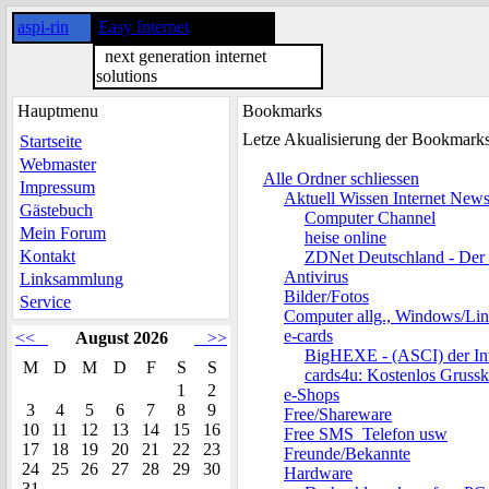
aspi-rin
Easy Internet
next generation internet
solutions
Hauptmenu
Bookmarks
Letze Akualisierung der Bookmark
Startseite
Webmaster
Alle Ordner schliessen
Impressum
Aktuell Wissen Internet New
Gästebuch
Computer Channel
Mein Forum
heise online
Kontakt
ZDNet Deutschland - Der
Antivirus
Linksammlung
Bilder/Fotos
Service
Computer allg., Windows/Li
e-cards
<<
August 2026
>>
BigHEXE - (ASCI) der Int
M
D
M
D
F
S
S
cards4u: Kostenlos Grussk
1
2
e-Shops
3
4
5
6
7
8
9
Free/Shareware
10
11
12
13
14
15
16
Free SMS_Telefon usw
17
18
19
20
21
22
23
Freunde/Bekannte
24
25
26
27
28
29
30
Hardware
31