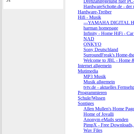
Drehzahlregelung fuer PC
HardwareSchotte.de - der 
Hardware-Treiber
Hifi - Musik
---YAMAHA DIGITAL 
harman homepage
Infinity - Home HiFi - Ca
NAD
ONKYO
Sony Deutschland
SurroundFreak's Home-thea
Welcome to JBL - Home 
Internet allgemein
Mutimedia
MP3 Musik
Musik allgemein
tvtv.de - aktuelles Ferns
Programmieren
Schule/Wissen
Sontiges
Allen Mullen's Home Pag
Home of Jovalli
Anonym eMails senden
PimpX - Free Downloads,
Wav Files