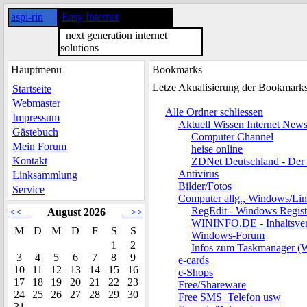
aspi-rin
Easy Internet
next generation internet
solutions
Hauptmenu
Bookmarks
Letze Akualisierung der Bookmark
Startseite
Webmaster
Alle Ordner schliessen
Impressum
Aktuell Wissen Internet New
Gästebuch
Computer Channel
Mein Forum
heise online
Kontakt
ZDNet Deutschland - Der
Antivirus
Linksammlung
Bilder/Fotos
Service
Computer allg., Windows/Li
RegEdit - Windows Regist
<<
August 2026
>>
WININFO.DE - Inhaltsver
M
D
M
D
F
S
S
Windows-Forum
1
2
Infos zum Taskmanager (
3
4
5
6
7
8
9
e-cards
10
11
12
13
14
15
16
e-Shops
17
18
19
20
21
22
23
Free/Shareware
24
25
26
27
28
29
30
Free SMS_Telefon usw
31