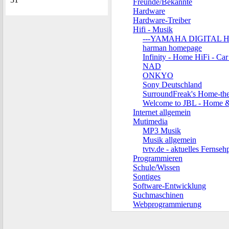
Freunde/Bekannte
Hardware
Hardware-Treiber
Hifi - Musik
---YAMAHA DIGITAL 
harman homepage
Infinity - Home HiFi - Ca
NAD
ONKYO
Sony Deutschland
SurroundFreak's Home-thea
Welcome to JBL - Home 
Internet allgemein
Mutimedia
MP3 Musik
Musik allgemein
tvtv.de - aktuelles Ferns
Programmieren
Schule/Wissen
Sontiges
Software-Entwicklung
Suchmaschinen
Webprogrammierung