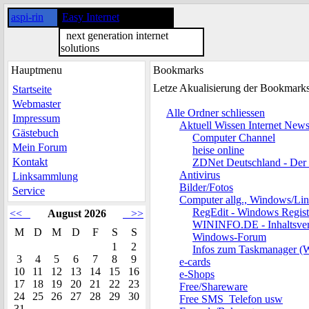
aspi-rin
Easy Internet
next generation internet
solutions
Hauptmenu
Bookmarks
Letze Akualisierung der Bookmark
Startseite
Webmaster
Alle Ordner schliessen
Impressum
Aktuell Wissen Internet New
Gästebuch
Computer Channel
Mein Forum
heise online
Kontakt
ZDNet Deutschland - Der
Antivirus
Linksammlung
Bilder/Fotos
Service
Computer allg., Windows/Li
RegEdit - Windows Regist
<<
August 2026
>>
WININFO.DE - Inhaltsver
M
D
M
D
F
S
S
Windows-Forum
1
2
Infos zum Taskmanager (
3
4
5
6
7
8
9
e-cards
10
11
12
13
14
15
16
e-Shops
17
18
19
20
21
22
23
Free/Shareware
24
25
26
27
28
29
30
Free SMS_Telefon usw
31