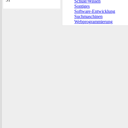
Schule/Wissen
Sontiges
Software-Entwicklung
Suchmaschinen
Webprogrammierung