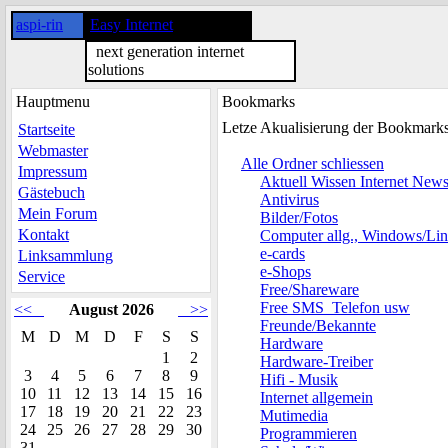
aspi-rin
Easy Internet
next generation internet
solutions
Hauptmenu
Bookmarks
Letze Akualisierung der Bookmark
Startseite
Webmaster
Alle Ordner schliessen
Impressum
Aktuell Wissen Internet New
Gästebuch
Antivirus
Mein Forum
Bilder/Fotos
Kontakt
Computer allg., Windows/Li
e-cards
Linksammlung
e-Shops
Service
Free/Shareware
Free SMS_Telefon usw
<<
August 2026
>>
Freunde/Bekannte
M
D
M
D
F
S
S
Hardware
1
2
Hardware-Treiber
3
4
5
6
7
8
9
Hifi - Musik
10
11
12
13
14
15
16
Internet allgemein
17
18
19
20
21
22
23
Mutimedia
24
25
26
27
28
29
30
Programmieren
31